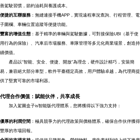
善駕駛習慣，節約油耗與養護成本。
便捷的互聯服務
：無縫連接手機APP，實現遠程車況查詢、行程管理、電
子圍欄、車輛位置追蹤等便捷功能。
豐富的增值生態
：基于精準的車輛與駕駛數據，可對接保險UBI（基于使
用行為的保險）、汽車后市場服務、車隊管理等多元化商業場景，創造持
續價值。
產品以“智能、安全、便捷、開放”為理念，硬件設計精巧，安裝簡
易，兼容絕大部分車型，軟件平臺穩定高效，用戶體驗卓越，為代理商提
供了堅實可靠的市場利器。
代理合作價值：賦能伙伴，共享成長
加入駕圖盒子is智能版代理體系，您將獲得以下強力支持：
優厚的利潤空間
：極具競爭力的代理政策與價格體系，確保合作伙伴獲得
豐厚的市場回報。