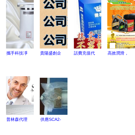
鍵注意事項
州公司注冊
產品大全與
片代理服務
與專業指南
與廣告設計
廣告設計指
詳解
南
攜手科技凈
貴陽盛創企
話費充值代
高效潤滑，
水，共贏健
業事務代理
理靠譜嗎？
駕馭未來
康未來——
服務部 專
如何選擇優
專業潤滑油
英國品牌深
業廣告設計
質平臺與規
廣告設計解
圳科蒂洛誠
服務，助力
避廣告設計
析
招國內代理
企業品牌騰
陷阱
飛
普林森代理
供應SCA2-
商區域終端
CB-50B-