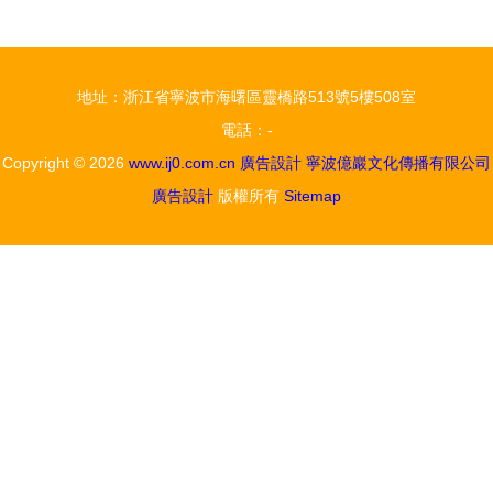
市場經營策
30-Y/Z
略 精準廣
CKD總代理
告設計驅動
的價格優勢
地址：浙江省寧波市海曙區靈橋路513號5樓508室
增長
解析
電話：-
Copyright © 2026
www.ij0.com.cn
廣告設計
寧波億巖文化傳播有限公司
廣告設計
版權所有
Sitemap