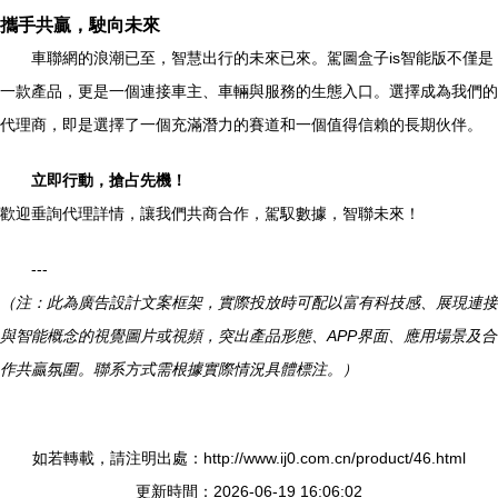
攜手共贏，駛向未來
車聯網的浪潮已至，智慧出行的未來已來。駕圖盒子is智能版不僅是
一款產品，更是一個連接車主、車輛與服務的生態入口。選擇成為我們的
代理商，即是選擇了一個充滿潛力的賽道和一個值得信賴的長期伙伴。
立即行動，搶占先機！
歡迎垂詢代理詳情，讓我們共商合作，駕馭數據，智聯未來！
---
（注：此為廣告設計文案框架，實際投放時可配以富有科技感、展現連接
與智能概念的視覺圖片或視頻，突出產品形態、APP界面、應用場景及合
作共贏氛圍。聯系方式需根據實際情況具體標注。）
如若轉載，請注明出處：http://www.ij0.com.cn/product/46.html
更新時間：2026-06-19 16:06:02