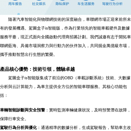
隨著汽車智能化與物聯網技術的深度融合，車聯網市場正迎來前所未
有的發展機遇。駕圖盒子is智能版，作為行業領先的智能車載硬件及數據
服務平臺，現正式面向全國啟動代理商招募計劃。我們誠邀有志于開拓車
聯網藍海、具備市場洞察力與行動力的伙伴加入，共同掘金萬億級市場，
攜手推動智慧出行生態的繁榮。
產品核心優勢：技術引領，體驗卓越
駕圖盒子is智能版集成了前沿的OBD（車載診斷系統）技術、大數據
分析與云計算能力，為車主提供全方位的智能車聯服務。其核心功能包
括：
車輛智能診斷與安全預警
：實時監測車輛健康狀況，及時預警潛在故障，
保障行車安全。
駕駛行為分析與優化
：通過精準的數據分析，生成駕駛報告，幫助車主改